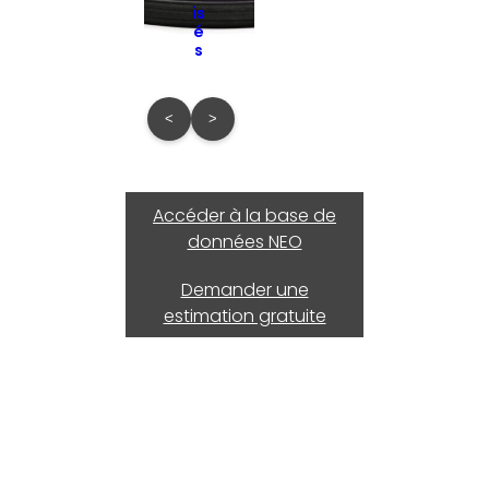
is
é
s
<
>
Accéder à la base de
données NEO
Demander une
estimation gratuite
Ils nous ont fait confiance