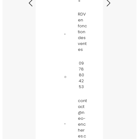
s
Pari
s
RDV
en
lund
fonc
i au
tion
ven
des
dre
vent
di,
es
9h3
0 –
18h0
09
0
78
80
42
09
53
78
80
42
cont
53
act
@n
eo-
cont
enc
act
her
@
n
es.c
eo-