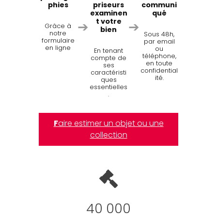
phies
priseurs
communi
examinen
qué
t votre
➔
➔
Grâce à
bien
notre
Sous 48h,
formulaire
par email
en ligne
ou
En tenant
téléphone,
compte de
en toute
ses
confidential
caractéristi
ité.
ques
essentielles
.
F
aire estimer un objet ou une
collection
40000
40 000