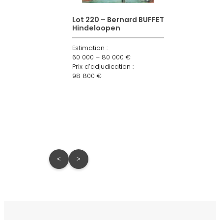
Lien
Lot 220 – Bernard BUFFET
:
Hindeloopen
L
Sayed
A
Estimation :
Haider
Lien
60 000 – 80 000 €
Raza
Es
:
Prix d’adjudication :
Village
lle
5
98 800 €
F.P.
huile
Pr
Jou
1
sur
Oct
toile
Rés
de
Mar
No.
<
>
370
02A
mon
bra
cir