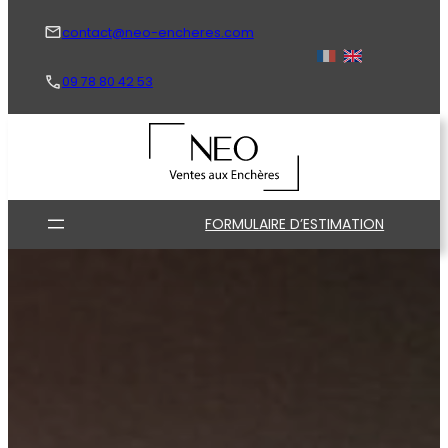
Aller
au
contact@neo-encheres.com
contenu
09 78 80 42 53
FORMULAIRE D’ESTIMATION