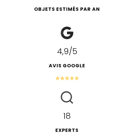
OBJETS ESTIMÉS PAR AN
4.9
4,9
/5
AVIS GOOGLE
★★★★★
18
18
EXPERTS