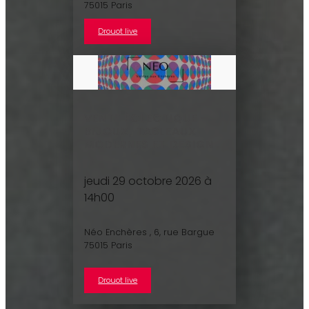
75015 Paris
Drouot live
VENTE ÉCLECTIQUE –
BIJOUX, TABLEAUX
MODERNES ET DESIGN
jeudi 29 octobre 2026 à
14h00
Néo Enchères , 6, rue Bargue
75015 Paris
Drouot live