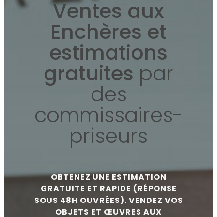
Ventes aux
Enchères et
estimations
gratuites
par
des
commissaires-
priseurs
OBTENEZ UNE ESTIMATION
GRATUITE ET RAPIDE (RÉPONSE
SOUS 48H OUVRÉES). VENDEZ VOS
OBJETS ET ŒUVRES AUX