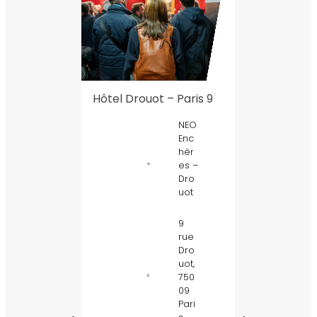
– Paris 9
Pasteur – Paris 15
NEO
NEO
Enc
Enc
hèr
hèr
es –
es –
Dro
Pari
uot
s
e
15
9
rue
6
Dro
rue
uot,
Bar
750
gue,
09
7501
Pari
5