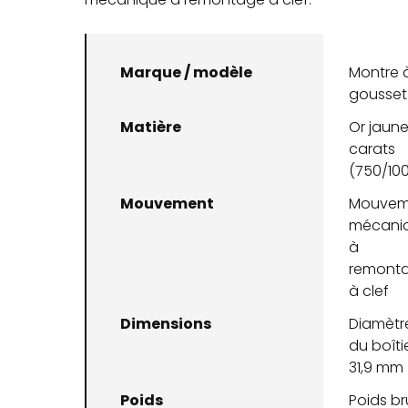
Marque / modèle
Montre 
gousset
Matière
Or jaune
carats
(750/10
Mouvement
Mouvem
mécani
à
remont
à clef
Dimensions
Diamètr
du boîtie
31,9 mm
Poids
Poids bru