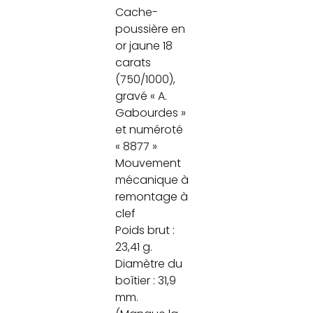
Cache-
poussière en
or jaune 18
carats
(750/1000),
gravé « A.
Gabourdes »
et numéroté
« 8877 »
Mouvement
mécanique à
remontage à
clef
Poids brut :
23,41 g.
Diamètre du
boîtier : 31,9
mm.