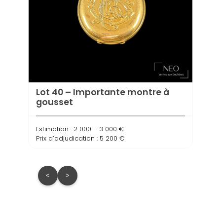
Lot 40 – Importante montre à
Lot 
gousset
gou
Estimation : 2 000 – 3 000 €
Estima
Prix d’adjudication : 5 200 €
Prix d
<
>