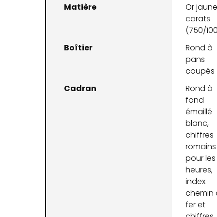
Matière
Or jaune
carats
(750/10
Boîtier
Rond à
pans
coupés
Cadran
Rond à
fond
émaillé
blanc,
chiffres
romains
pour les
heures,
index
chemin 
fer et
chiffres