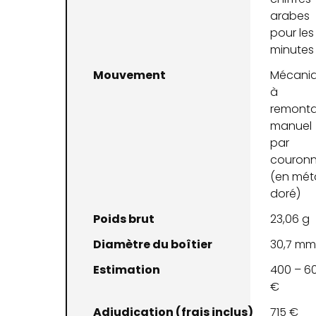
arabes
pour les
minutes
Mouvement
Mécani
à
remont
manuel
par
couron
(en mét
doré)
Poids brut
23,06 g
Diamètre du boîtier
30,7 m
Estimation
400 – 6
€
Adjudication (frais inclus)
715 €