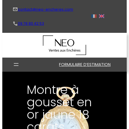
Aller
au
contact@neo-encheres.com
contenu
09 78 80 42 53
FORMULAIRE D’ESTIMATION
Montre à
gousset en
or jaune 18
carats,