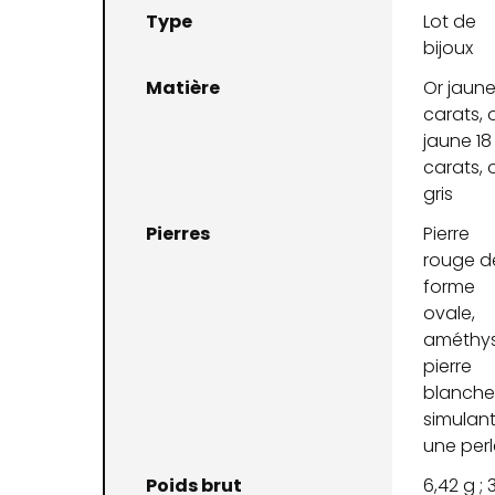
Type
Lot de
bijoux
Matière
Or jaune
carats, 
jaune 18
carats, 
gris
Pierres
Pierre
rouge d
forme
ovale,
améthys
pierre
blanch
simulan
une perl
Poids brut
6,42 g ; 