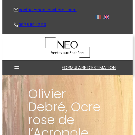
Aller
au
contact@neo-encheres.com
contenu
09 78 80 42 53
FORMULAIRE D’ESTIMATION
Olivier
Debré, Ocre
rose de
l’Acropole,