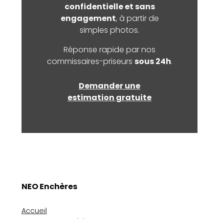
confidentielle et sans
engagement
, à partir de
simples photos.
Réponse rapide par nos
commissaires-priseurs
sous 24h
.
Demander une
estimation gratuite
NEO Enchères
Accueil