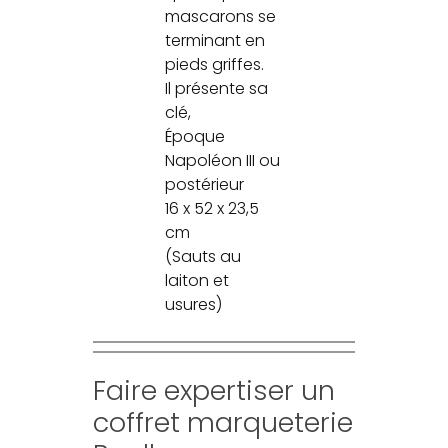
mascarons se
terminant en
pieds griffes.
Il présente sa
clé,
Époque
Napoléon III ou
postérieur
16 x 52 x 23,5
cm
(Sauts au
laiton et
usures)
Faire expertiser un
coffret marqueterie