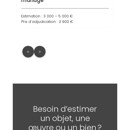
mariage
Brûl
Estimation : 3 000 – 5 000 €
Estima
Prix d’adjudication : 3 900 €
Prix d
<
>
Besoin d’estimer
un objet, une
œuvre ou un bien ?