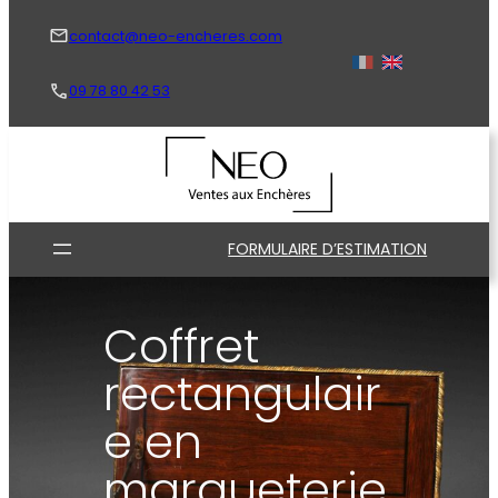
Aller
au
contact@neo-encheres.com
contenu
09 78 80 42 53
FORMULAIRE D’ESTIMATION
Coffret
rectangulair
e en
marqueterie