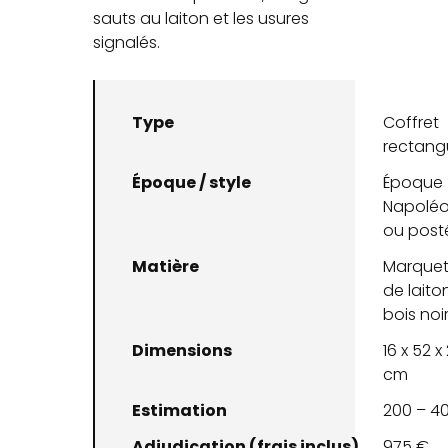
sauts au laiton et les usures
signalés.
Type
Coffret
rectangu
Époque / style
Époque
Napoléon
ou posté
Matière
Marquet
de laito
bois noir
Dimensions
16 x 52 x
cm
Estimation
200 – 4
Adjudication (frais inclus)
975 €