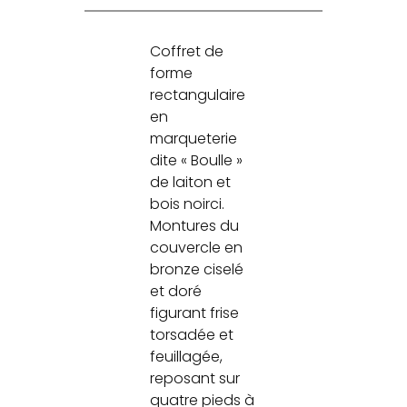
Coffret de
forme
rectangulaire
en
marqueterie
dite « Boulle »
de laiton et
bois noirci.
Montures du
couvercle en
bronze ciselé
et doré
figurant frise
torsadée et
feuillagée,
reposant sur
quatre pieds à