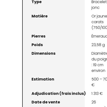
Type
Bracelet
jonc
Matière
Or jaune
carats
(750/10
Pierres
Émerau
Poids
23,58 g
Dimensions
Diamètr
du poig
: 19 cm
environ
Estimation
500 – 7
€
Adjudication (frais inclus)
1 313 €
Date de vente
26