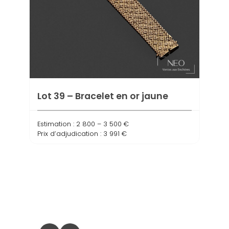
Lot 39 – Bracelet en or jaune
Lot 
Estimation : 2 800 – 3 500 €
OJ
Prix d’adjudication : 3 991 €
Estima
Prix d