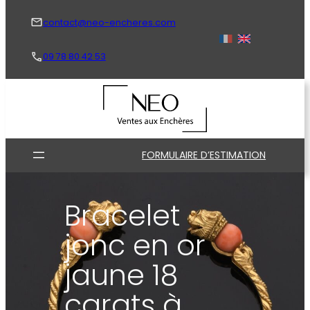
Aller
au
contact@neo-encheres.com
contenu
09 78 80 42 53
FORMULAIRE D’ESTIMATION
Bracelet
jonc en or
jaune 18
carats à