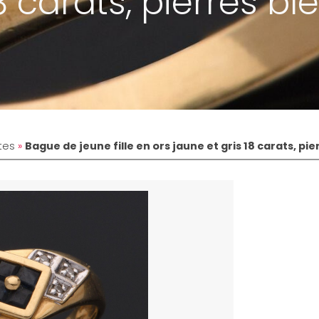
18 carats, pierres bl
tes
»
Bague de jeune fille en ors jaune et gris 18 carats, pi