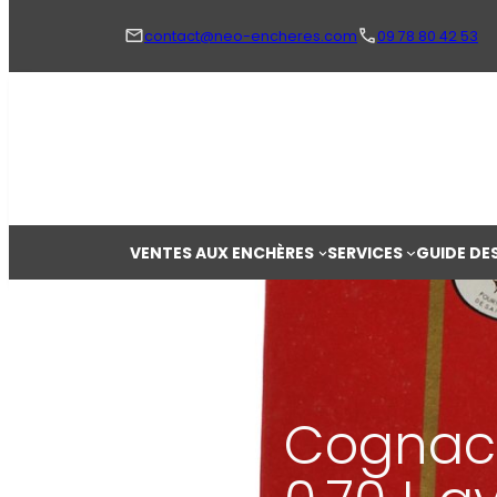
Aller
au
contact@neo-encheres.com
09 78 80 42 53
contenu
VENTES AUX ENCHÈRES
SERVICES
GUIDE DE
Cognac 