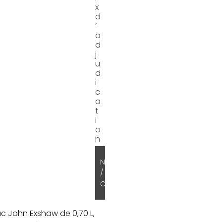
x
d
’
a
d
j
u
d
i
c
a
t
i
o
n
N
/
C
ac John Exshaw de 0,70 L,