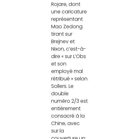
Rojare, dont
une caricature
représentant
Mao Zedong
tirant sur
Brejnev et
Nixon, c’est-à-
dire « sur L’Obs
et son
employé mal
rétribué » selon
Sollers. Le
double
numéro 2/3 est
entièrement
consacré à la
Chine, avec
sur la
couverture un