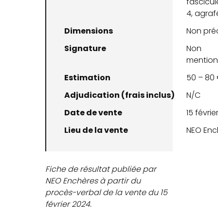
fascicul
4, agraf
Dimensions
Non pré
Signature
Non
mentio
Estimation
50 – 80
Adjudication (frais inclus)
N/C
Date de vente
15 févrie
Lieu de la vente
NEO Enc
Fiche de résultat publiée par
NEO Enchères à partir du
procès-verbal de la vente du 15
février 2024.