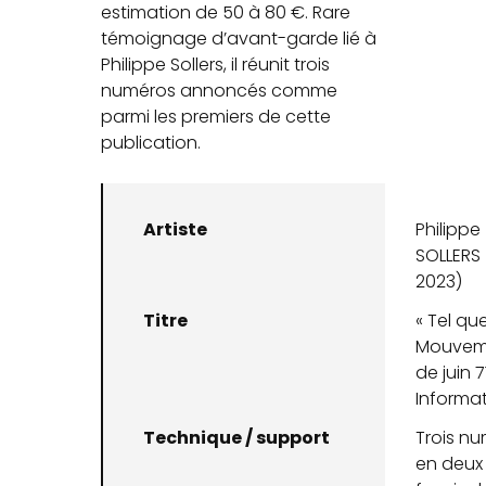
estimation de 50 à 80 €. Rare
témoignage d’avant-garde lié à
Philippe Sollers, il réunit trois
numéros annoncés comme
parmi les premiers de cette
publication.
Artiste
Philippe
SOLLERS 
2023)
Titre
« Tel que
Mouvem
de juin 71
Informat
Technique / support
Trois n
en deux