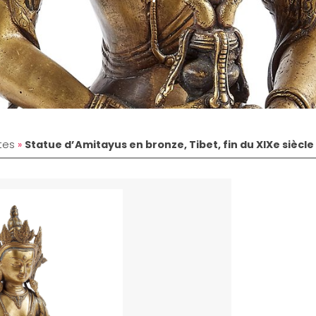
tes
»
Statue d’Amitayus en bronze, Tibet, fin du XIXe siècle