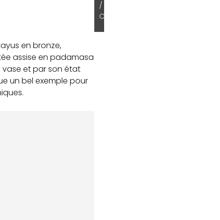
/
C
tayus en bronze,
sentée assise en padamasa
 vase et par son état
tue un bel exemple pour
hiques.