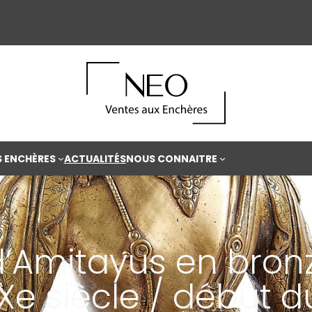
S ENCHÈRES
ACTUALITÉS
NOUS CONNAITRE
’Amitayus en bronze
IXe siècle / début 