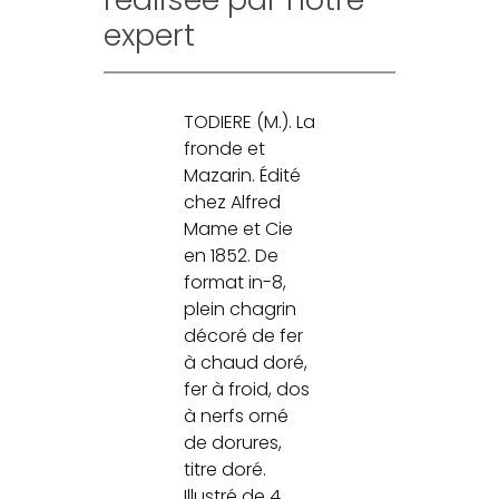
expert
TODIERE (M.). La
fronde et
Mazarin. Édité
chez Alfred
Mame et Cie
en 1852. De
format in-8,
plein chagrin
décoré de fer
à chaud doré,
fer à froid, dos
à nerfs orné
de dorures,
titre doré.
Illustré de 4