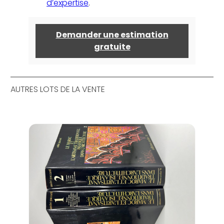
d’expertise
.
Demander une estimation
gratuite
AUTRES LOTS DE LA VENTE
Lot 
com