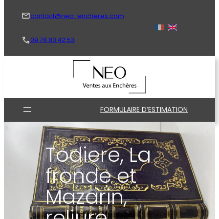
Aller
au
contact@neo-encheres.com
contenu
09 78 80 42 53
FORMULAIRE D’ESTIMATION
Todiere, La
fronde et
Mazarin,
reliure