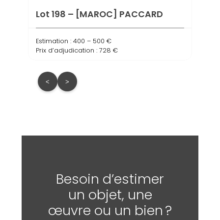
Prix d
Lot 198 – [MAROC] PACCARD
Estimation : 400 – 500 €
Prix d’adjudication : 728 €
<
>
Besoin d’estimer
un objet, une
œuvre ou un bien ?