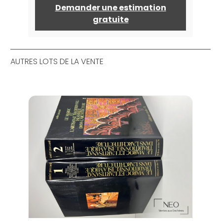
Demander une estimation
gratuite
AUTRES LOTS DE LA VENTE
Lot 
com
Estima