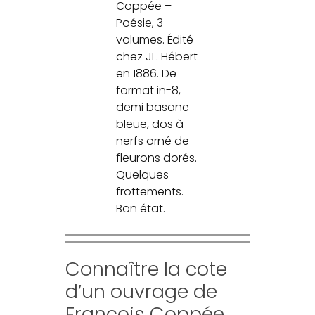
Coppée –
Poésie, 3
volumes. Édité
chez JL. Hébert
en 1886. De
format in-8,
demi basane
bleue, dos à
nerfs orné de
fleurons dorés.
Quelques
frottements.
Bon état.
Connaître la cote
d’un ouvrage de
François Coppée