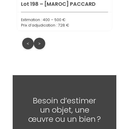
Prix d
Lot 198 – [MAROC] PACCARD
Estimation : 400 – 500 €
Prix d’adjudication : 728 €
<
>
Besoin d’estimer
un objet, une
œuvre ou un bien ?