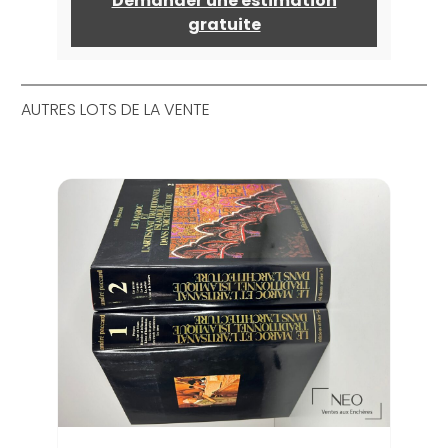
Demander une estimation
gratuite
AUTRES LOTS DE LA VENTE
Lot 
com
Estima