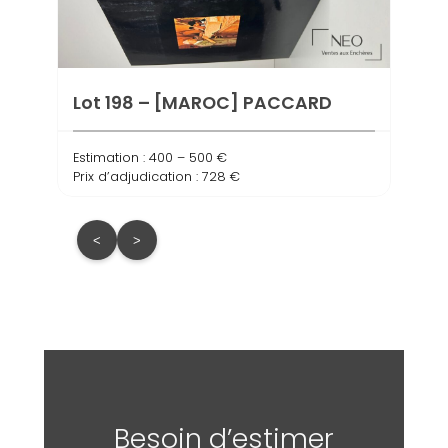
com
Estima
Prix d
Lot 198 – [MAROC] PACCARD
Estimation : 400 – 500 €
Prix d’adjudication : 728 €
<
>
Besoin d’estimer