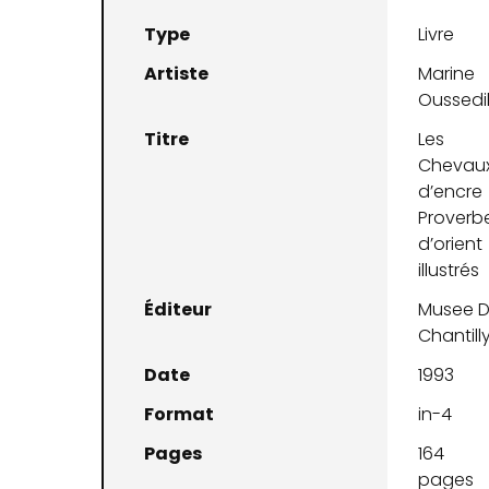
Type
Livre
Artiste
Marine
Oussedi
Titre
Les
Chevau
d’encre
Proverb
d’orient
illustrés
Éditeur
Musee 
Chantill
Date
1993
Format
in-4
Pages
164
pages