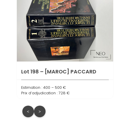
Lot 
com
Estima
Prix d
Lot 198 – [MAROC] PACCARD
Estimation : 400 – 500 €
Prix d’adjudication : 728 €
<
>