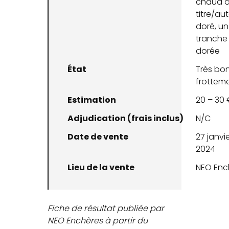
chaud d
titre/au
doré, u
tranche
dorée
État
Très bon
frottem
Estimation
20 – 30 
Adjudication (frais inclus)
N/C
Date de vente
27 janvi
2024
Lieu de la vente
NEO Enc
Fiche de résultat publiée par
NEO Enchères à partir du