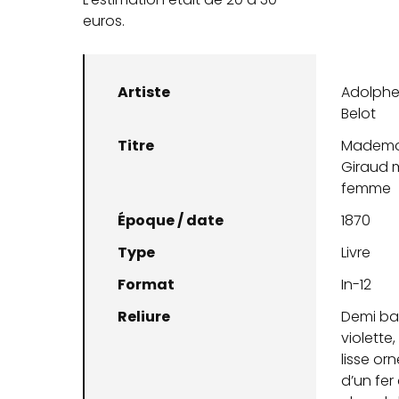
euros.
Artiste
Adolph
Belot
Titre
Mademoi
Giraud 
femme
Époque / date
1870
Type
Livre
Format
In-12
Reliure
Demi b
violette
lisse orn
d’un fer