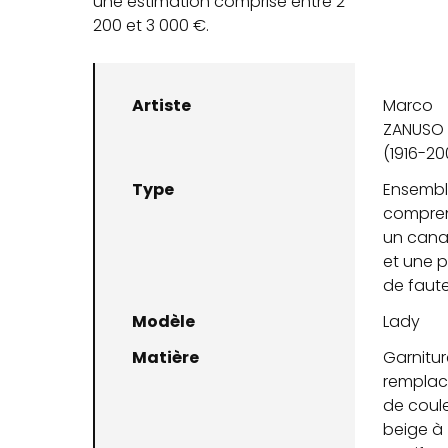
une estimation comprise entre 2
200 et 3 000 €.
Artiste
Marco
ZANUSO
(1916-20
Type
Ensemb
compre
un can
et une p
de faute
Modèle
Lady
Matière
Garnitur
rempla
de coul
beige à