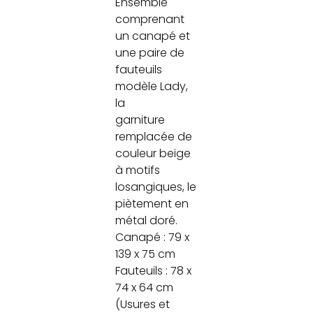
Ensemble
comprenant
un canapé et
une paire de
fauteuils
modèle Lady,
la
garniture
remplacée de
couleur beige
à motifs
losangiques, le
piètement en
métal doré.
Canapé : 79 x
139 x 75 cm
Fauteuils : 78 x
74 x 64 cm
(Usures et