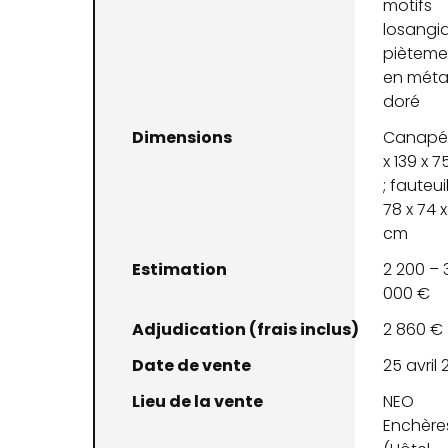
motifs
losangi
pièteme
en méta
doré
Dimensions
Canapé 
x 139 x 
; fauteuil
78 x 74 
cm
Estimation
2 200 – 
000 €
Adjudication (frais inclus)
2 860 €
Date de vente
25 avril
Lieu de la vente
NEO
Enchère