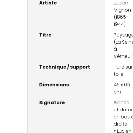
Artiste
Lucien
Mignon
(1865-
1944)
Titre
Paysag
(La Sein
à
Vétheuil
Technique / support
Huile sur
toile
Dimensions
46 x 65
cm
Signature
Signée
et daté
en bas 
droite
« Lucien