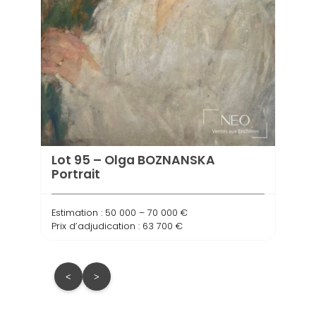
Lot 
JEAN
Estima
Prix d
Lot 95 – Olga BOZNANSKA
Portrait
Estimation : 50 000 – 70 000 €
Prix d’adjudication : 63 700 €
<
>