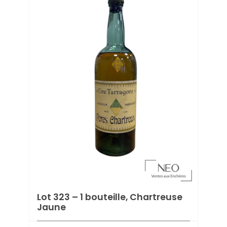
Lot 
vert
Estima
Prix d
Lot 323 – 1 bouteille, Chartreuse
Jaune