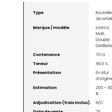
Type
Bouteill
de whis
Marque / modèle
Ichiro’s
Malt,
Double
Distilleri
Contenance
70 cl
Teneur
46,5 %
Présentation
En étui
d’origin
Estimation
200 – 3
€
Adjudication (frais inclus)
N/C
Date de vente
25