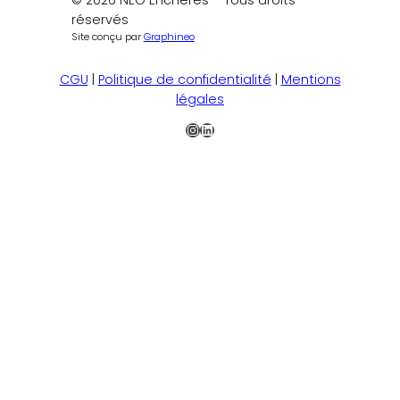
© 2026 NEO Enchères – Tous droits
réservés
Site conçu par
Graphineo
CGU
|
Politique de confidentialité
|
Mentions
légales
Instagram
LinkedIn