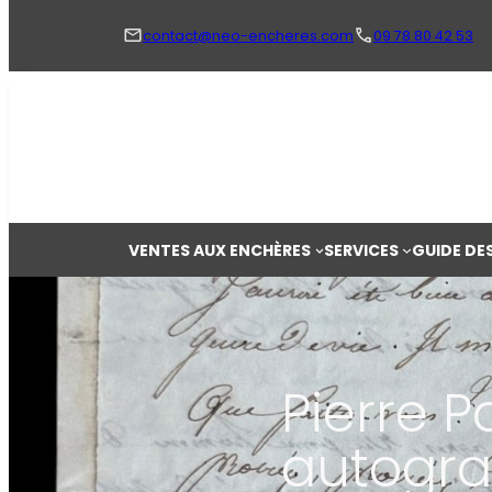
Aller
au
contact@neo-encheres.com
09 78 80 42 53
contenu
VENTES AUX ENCHÈRES
SERVICES
GUIDE DE
Pierre P
autogra