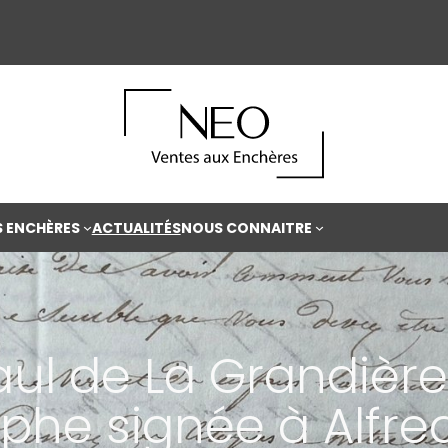
S ENCHÈRES
ACTUALITÉS
NOUS CONNAITRE
aul de La Grandière,
phe signée à Alfre