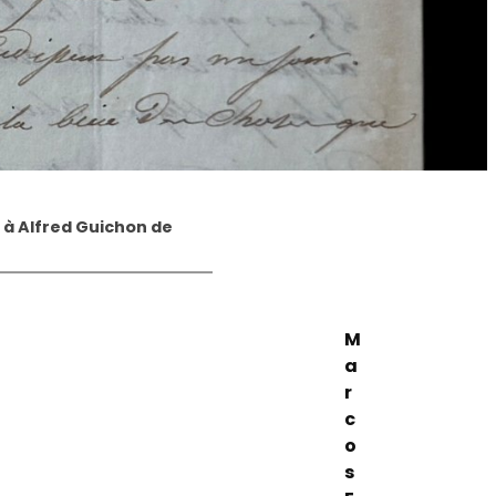
e à Alfred Guichon de
M
a
r
c
o
s