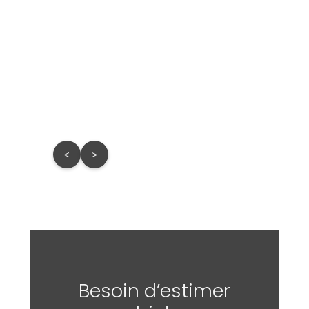
Lot 
Estima
Prix d
<
>
Besoin d’estimer