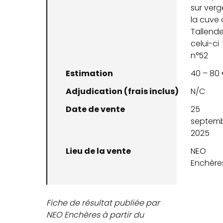
sur verg
la cuve
Tallende
celui-ci
n°52
Estimation
40 – 80
Adjudication (frais inclus)
N/C
Date de vente
25
septem
2025
Lieu de la vente
NEO
Enchère
Fiche de résultat publiée par
NEO Enchères à partir du