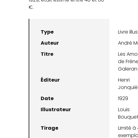
€.
Type
Livre illu
Auteur
André M
Titre
Les Amo
de Frên
Galeran
Éditeur
Henri
Jonquiè
Date
1929
Illustrateur
Louis
Bouque
Tirage
Limité à
exempla