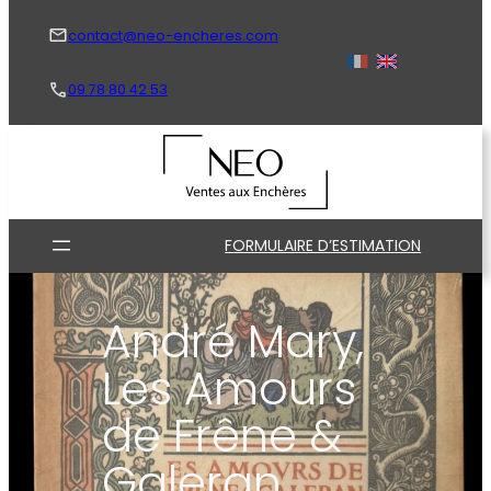
Aller
au
contact@neo-encheres.com
contenu
09 78 80 42 53
FORMULAIRE D’ESTIMATION
André Mary,
Les Amours
de Frêne &
Galeran,