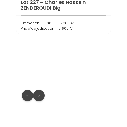
Lot 227 – Charles Hossein
ZENDEROUDI Big
Estimation : 15 000 – 18 000 €
Prix d’adjudication : 15 600 €
Lot 
Comp
Estima
Prix d
<
>