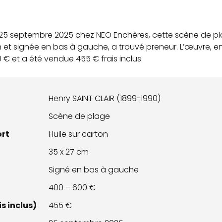
 25 septembre 2025 chez NEO Enchères, cette scène de pla
on et signée en bas à gauche, a trouvé preneur. L’œuvre, e
 € et a été vendue 455 € frais inclus.
Henry SAINT CLAIR (1899-1990)
Scène de plage
ort
Huile sur carton
35 x 27 cm
Signé en bas à gauche
400 – 600 €
s inclus)
455 €