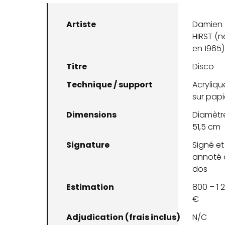
Artiste
Damien
HIRST (n
en 1965)
Titre
Disco
Technique / support
Acryliqu
sur papi
Dimensions
Diamètre
51,5 cm
Signature
Signé et
annoté 
dos
Estimation
800 – 1 
€
Adjudication (frais inclus)
N/C