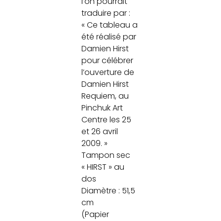
l’on pourrait
traduire par :
« Ce tableau a
été réalisé par
Damien Hirst
pour célébrer
l’ouverture de
Damien Hirst
Requiem, au
Pinchuk Art
Centre les 25
et 26 avril
2009. »
Tampon sec
« HIRST » au
dos
Diamètre : 51,5
cm
(Papier