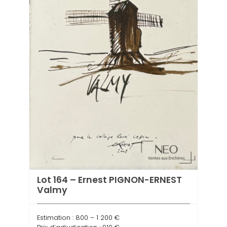
Lot 164 – Ernest PIGNON-ERNEST
Lot 
Valmy
coq
Estimation : 800 – 1 200 €
Estima