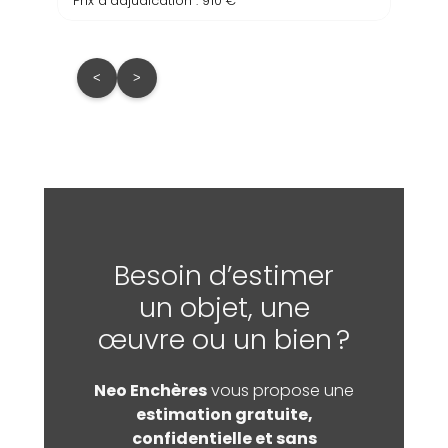
Prix d’adjudication : 910 €
Prix d
<
>
Besoin d’estimer
un objet, une
œuvre ou un bien ?
Neo Enchères
vous propose une
estimation gratuite,
confidentielle et sans