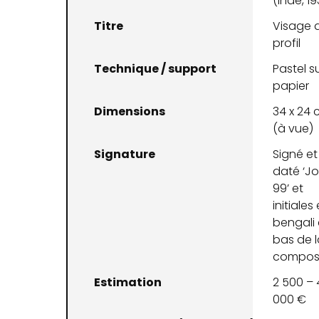
(Inde, 1
Titre
Visage 
profil
Technique / support
Pastel s
papier
Dimensions
34 x 24
(à vue)
Signature
Signé et
daté ‘J
99’ et
initiales
bengali
bas de l
composi
Estimation
2 500 – 
000 €