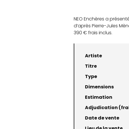
NEO Enchères a présenté
d’après Pierre-Jules Mène
390 € frais inclus.
Artiste
Titre
Type
Dimensions
Estimation
Adjudication (frai
Date de vente
Lieu de la vente