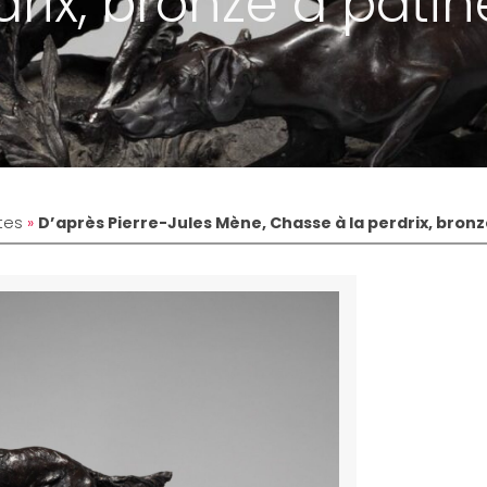
drix, bronze à patin
tes
»
D’après Pierre-Jules Mène, Chasse à la perdrix, bronz