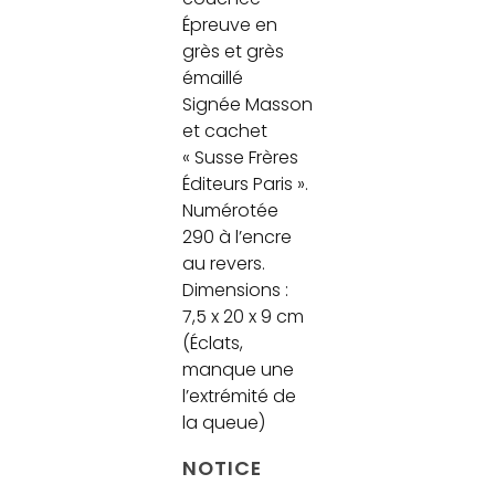
Épreuve en
grès et grès
émaillé
Signée Masson
et cachet
« Susse Frères
Éditeurs Paris ».
Numérotée
290 à l’encre
au revers.
Dimensions :
7,5 x 20 x 9 cm
(Éclats,
manque une
l’extrémité de
la queue)
NOTICE