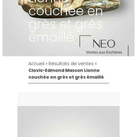
couchée en
grès et grès
émaillé
Accueil
»
Résultats de ventes
»
Clovis-Edmond Masson Lionne
couchée en grès et grès émaillé