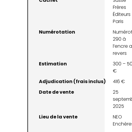
Cachet
Susse
Frères
Éditeurs
Paris
Numérotation
Numéro
290 à
l’encre 
revers
Estimation
300 – 5
€
Adjudication (frais inclus)
416 €
Date de vente
25
septem
2025
Lieu de la vente
NEO
Enchère