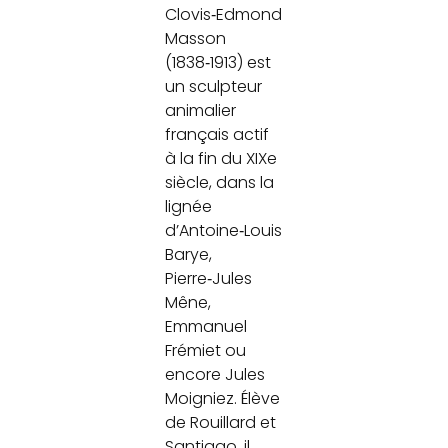
Clovis‑Edmond
Masson
(1838‑1913) est
un sculpteur
animalier
français actif
à la fin du XIXe
siècle, dans la
lignée
d’Antoine‑Louis
Barye,
Pierre‑Jules
Mêne,
Emmanuel
Frémiet ou
encore Jules
Moigniez. Élève
de Rouillard et
Santiago, il