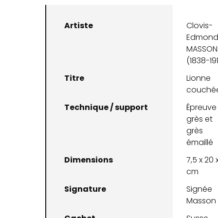
Artiste
Clovis-
Edmon
MASSON
(1838-19
Titre
Lionne
couché
Technique / support
Épreuve
grès et
grès
émaillé
Dimensions
7,5 x 20 
cm
Signature
Signée
Masson