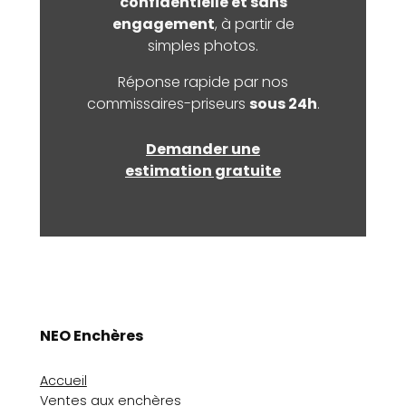
confidentielle et sans
engagement
, à partir de
simples photos.
Réponse rapide par nos
commissaires-priseurs
sous 24h
.
Demander une
estimation gratuite
NEO Enchères
Accueil
Ventes aux enchères