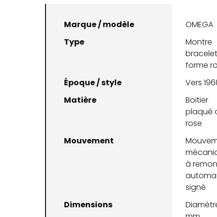
Marque / modèle
OMEGA
Type
Montre
bracele
forme r
Époque / style
Vers 196
Matière
Boitier
plaqué 
rose
Mouvement
Mouvem
mécani
à remo
automa
signé
Dimensions
Diamètre
mm