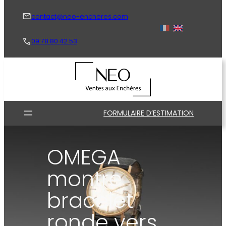
Aller
au
contact@neo-encheres.com
contenu
09 78 80 42 53
FORMULAIRE D’ESTIMATION
OMEGA
montre
bracelet
ronde vers