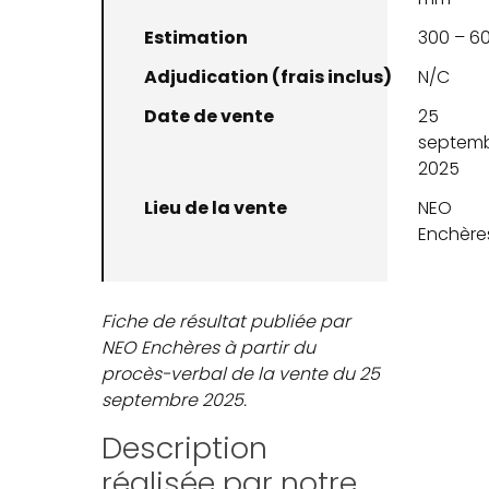
Estimation
300 – 6
Adjudication (frais inclus)
N/C
Date de vente
25
septem
2025
Lieu de la vente
NEO
Enchère
Fiche de résultat publiée par
NEO Enchères à partir du
procès-verbal de la vente du 25
septembre 2025.
Description
réalisée par notre