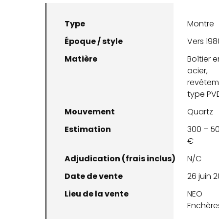
Type
Montre
Époque / style
Vers 198
Matière
Boîtier e
acier,
revêtem
type PV
Mouvement
Quartz
Estimation
300 – 5
€
Adjudication (frais inclus)
N/C
Date de vente
26 juin 
Lieu de la vente
NEO
Enchère