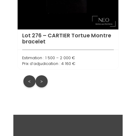
Lot 
Réfé
Lot 276 – CARTIER Tortue Montre
bracelet
Estima
Prix d
Estimation : 1 500 – 2 000 €
Prix d’adjudication : 4 160 €
<
>