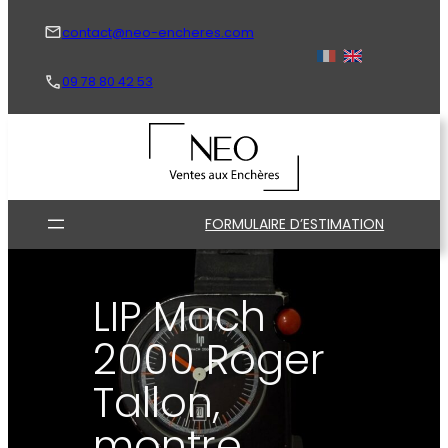
Aller
au
contact@neo-encheres.com
contenu
09 78 80 42 53
FORMULAIRE D’ESTIMATION
LIP Mach
2000 Roger
Tallon,
montre