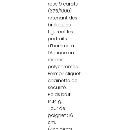
rose 9 carats
(375/1000)
retenant des
breloques
figurant les
portraits
d’homme à
l’Antique en
résines
polychromes.
Fermoir cliquet,
chaînette de
sécurité.
Poids brut :
14,14 g.
Tour de
poignet : 16
cm.
(Accidents,