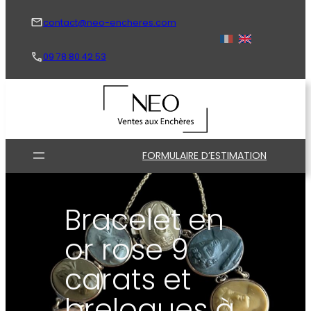
Aller
au
contact@neo-encheres.com
contenu
09 78 80 42 53
FORMULAIRE D’ESTIMATION
Bracelet en
or rose 9
carats et
breloques à