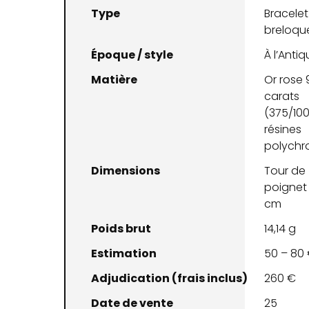
Type
Bracelet
breloqu
Époque / style
À l’Anti
Matière
Or rose 
carats
(375/100
résines
polych
Dimensions
Tour de
poignet 
cm
Poids brut
14,14 g
Estimation
50 – 80
Adjudication (frais inclus)
260 €
Date de vente
25