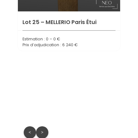
Lot 25 – MELLERIO Paris Étui
Estimation : 0 – 0 €
Prix d’adjudication : 6 240 €
Lot 
jonc
Estima
Prix d
<
>