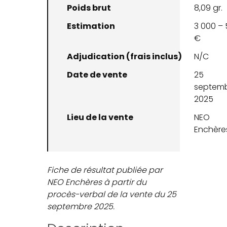
Poids brut
8,09 gr.
Estimation
3 000 – 
€
Adjudication (frais inclus)
N/C
Date de vente
25
septem
2025
Lieu de la vente
NEO
Enchère
Fiche de résultat publiée par
NEO Enchères à partir du
procès-verbal de la vente du 25
septembre 2025.