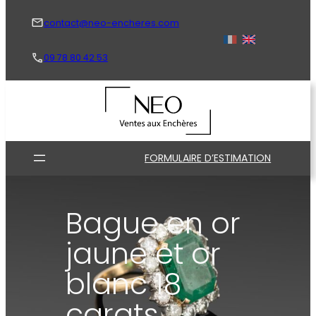
Aller
au
contact@neo-encheres.com
contenu
09 78 80 42 53
FORMULAIRE D’ESTIMATION
Bague en or
jaune et or
blanc 18
carats,