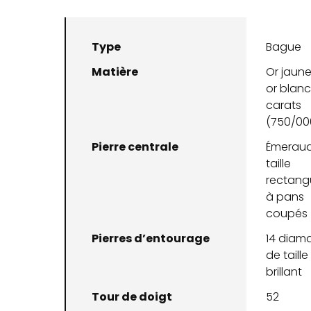
Type
Bague
Matière
Or jaune
or blanc
carats
(750/00
Pierre centrale
Émerau
taille
rectangu
à pans
coupés
Pierres d’entourage
14 diam
de taille
brillant
Tour de doigt
52