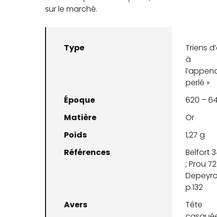
sur le marché.
Type
Triens d’
à
l’appen
perlé »
Époque
620 – 6
Matière
Or
Poids
1,27 g
Références
Belfort 
; Prou 72
Depeyro
p.132
Avers
Tête
casqué