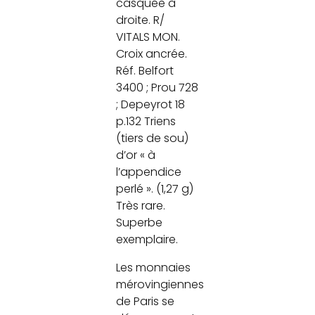
casquée à
droite. R/
VITALS MON.
Croix ancrée.
Réf. Belfort
3400 ; Prou 728
; Depeyrot 18
p.132 Triens
(tiers de sou)
d’or « à
l’appendice
perlé ». (1,27 g)
Très rare.
Superbe
exemplaire.
Les monnaies
mérovingiennes
de Paris se