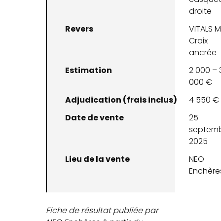
droite
Revers
VITALS 
Croix
ancrée
Estimation
2 000 – 
000 €
Adjudication (frais inclus)
4 550 €
Date de vente
25
septem
2025
Lieu de la vente
NEO
Enchère
Fiche de résultat publiée par