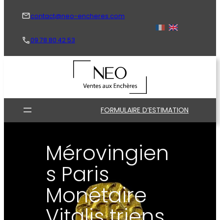
Aller
au
contact@neo-encheres.com
contenu
09 78 80 42 53
FORMULAIRE D’ESTIMATION
Mérovingien
s Paris
Monétaire
Vitalis triens