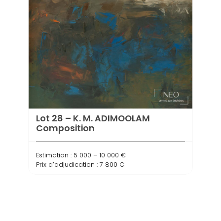
Lot 
Lot 28 – K. M. ADIMOOLAM
Com
Composition
Estima
Estimation : 5 000 – 10 000 €
Prix d
Prix d’adjudication : 7 800 €