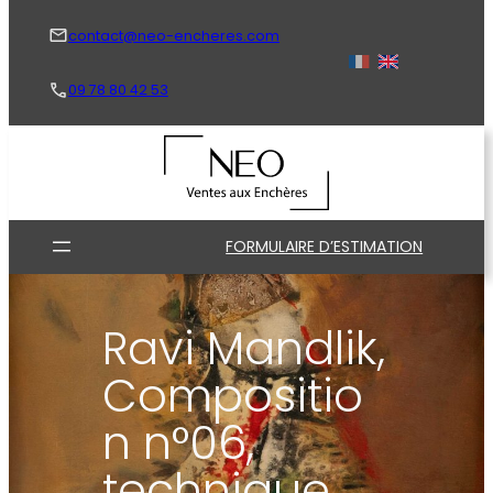
Aller
au
contact@neo-encheres.com
contenu
09 78 80 42 53
FORMULAIRE D’ESTIMATION
Ravi Mandlik,
Compositio
n n°06,
technique