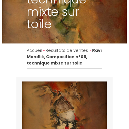
mixte sur
toile
Accueil
»
Résultats de ventes
»
Ravi
Mandlik, Composition n°06,
technique mixte sur toile