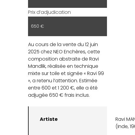
Prix d’adjudication
650 €
Au cours de la vente du 12 juin
2025 chez NEO Enchères, cette
composition abstraite de Ravi
Mandlik, réalisée en technique
mixte sur toile et signée « Ravi 99
», a retenu l’attention. Estimée
entre 600 et 1 200 €, elle a été
adjugée 650 € frais inclus.
Artiste
Ravi MA
(Inde, 1