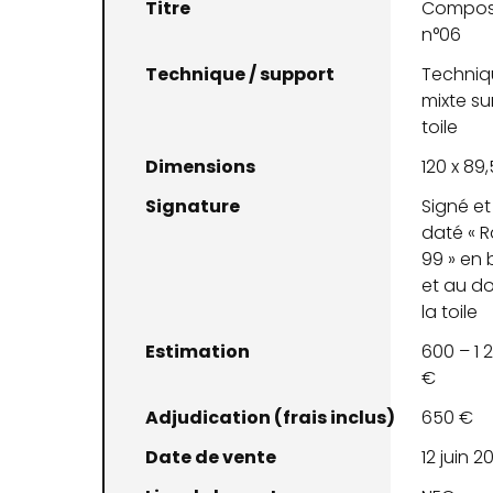
Titre
Composi
n°06
Technique / support
Techniq
mixte su
toile
Dimensions
120 x 89
Signature
Signé et
daté « R
99 » en 
et au d
la toile
Estimation
600 – 1 
€
Adjudication (frais inclus)
650 €
Date de vente
12 juin 2