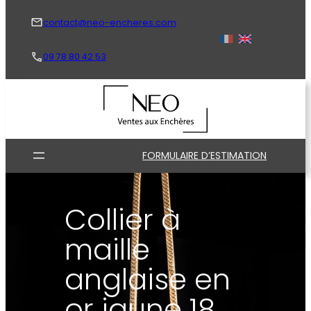
Aller
au
contact@neo-encheres.com
contenu
09 78 80 42 53
FORMULAIRE D’ESTIMATION
Collier à
maille
anglaise en
or jaune 18