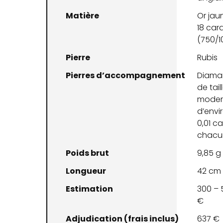
Matière
Or jau
18 car
(750/1
Pierre
Rubis
Pierres d’accompagnement
Diama
de tail
moder
d’envi
0,01 ca
chacu
Poids brut
9,85 g
Longueur
42 cm
Estimation
300 – 
€
Adjudication (frais inclus)
637 €