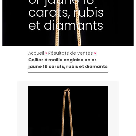
carats, rubis
et diamants
Accueil
»
Résultats de ventes
»
Collier à maille anglaise en or
jaune 18 carats, rubis et diamants