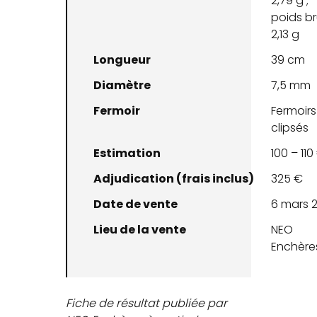
2,79 g ;
poids br
2,13 g
Longueur
39 cm
Diamètre
7,5 mm
Fermoir
Fermoirs
clipsés
Estimation
100 – 110
Adjudication (frais inclus)
325 €
Date de vente
6 mars 
Lieu de la vente
NEO
Enchère
Fiche de résultat publiée par