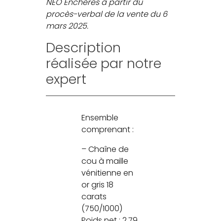
NEO Enchères à partir du
procès-verbal de la vente du 6
mars 2025.
Description
réalisée par notre
expert
Ensemble
comprenant :
– Chaîne de
cou à maille
vénitienne en
or gris 18
carats
(750/1000)
Poids net : 2,79