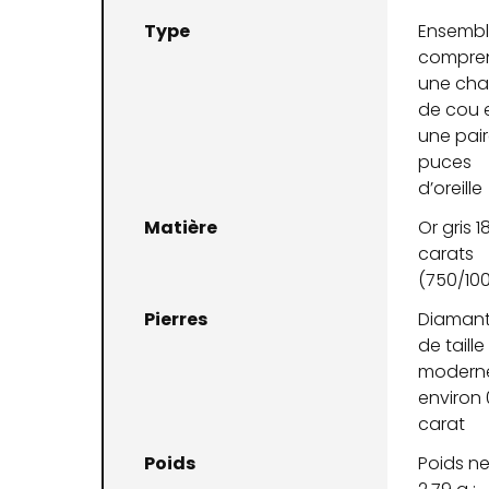
Type
Ensemb
compre
une cha
de cou 
une pai
puces
d’oreille
Matière
Or gris 1
carats
(750/10
Pierres
Diaman
de taille
modern
environ 
carat
Poids
Poids ne