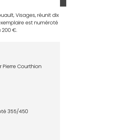
ult, Visages, réunit dix
L’exemplaire est numéroté
à 200 €.
r Pierre Courthion
roté 355/450