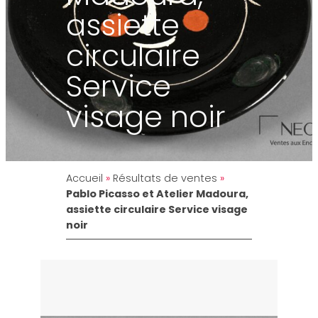
assiette
circulaire
Service
visage noir
Accueil
»
Résultats de ventes
»
Pablo Picasso et Atelier Madoura,
assiette circulaire Service visage
noir