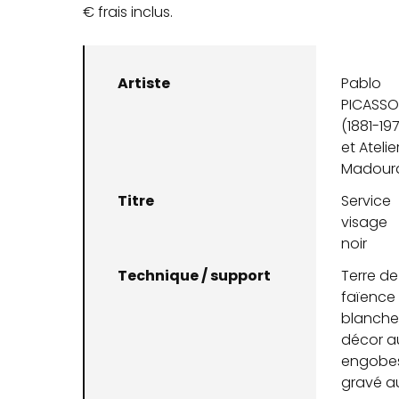
€ frais inclus.
Artiste
Pablo
PICASS
(1881-19
et Atelie
Madour
Titre
Service
visage
noir
Technique / support
Terre de
faïence
blanche
décor a
engobes
gravé a