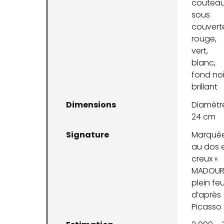
coutea
sous
couvert
rouge,
vert,
blanc,
fond noi
brillant
Dimensions
Diamètre
24 cm
Signature
Marqué
au dos 
creux «
MADOU
plein fe
d‘après
Picasso 