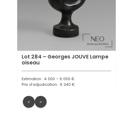
Lot 
Atel
Estima
Prix d
Lot 284 – Georges JOUVE Lampe
oiseau
Estimation : 4 000 – 6 000 €
Prix d’adjudication : 6 240 €
<
>