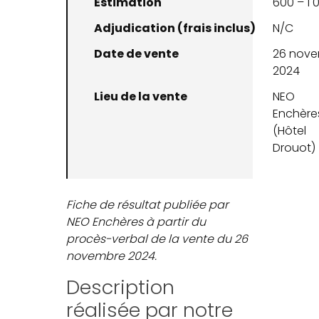
Estimation
600 – 1 
Adjudication (frais inclus)
N/C
Date de vente
26 nov
2024
Lieu de la vente
NEO
Enchère
(Hôtel
Drouot)
Fiche de résultat publiée par
NEO Enchères à partir du
procès-verbal de la vente du 26
novembre 2024.
Description
réalisée par notre