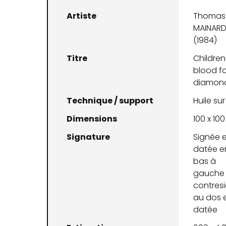
Artiste
Thomas
MAINARD
(1984)
Titre
Children
blood fo
diamon
Technique / support
Huile sur
Dimensions
100 x 10
Signature
Signée e
datée e
bas à
gauche 
contres
au dos 
datée