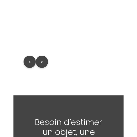
Lot 
Estima
Prix d
<
>
Besoin d’estimer
un objet, une