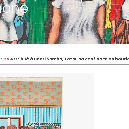
mone
tes
»
Attribué à Chéri Samba, Tozali na confiance na bou