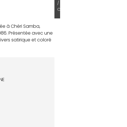
/
C
buée à Chéri Samba,
 1986. Présentée avec une
vers satirique et coloré
NE