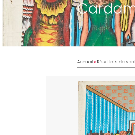
Carda
Accueil
»
Résultats de ven