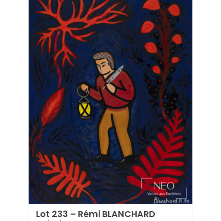
Lot 
2021
Estima
Prix d
Lot 233 – Rémi BLANCHARD