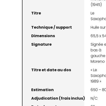
(1945)
Titre
Le
Saxopho
Technique / support
Huile sur
Dimensions
65,5 x 5
Signature
Signée 
bas à
gauche 
Moreno 
Titre et date au dos
« Le
Saxopho
1989 »
Estimation
650 – 8
Adjudication (frais inclus)
N/C