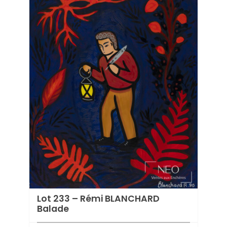
Lot 
2021
Estima
Prix d
Lot 233 – Rémi BLANCHARD
Balade