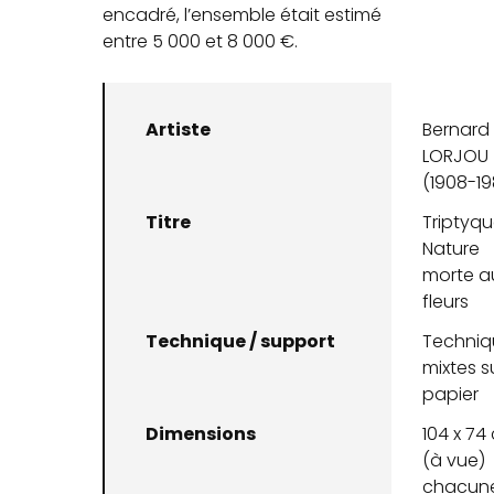
encadré, l’ensemble était estimé
entre 5 000 et 8 000 €.
Artiste
Bernard
LORJOU
(1908-19
Titre
Triptyqu
Nature
morte a
fleurs
Technique / support
Techniq
mixtes s
papier
Dimensions
104 x 74
(à vue)
chacun