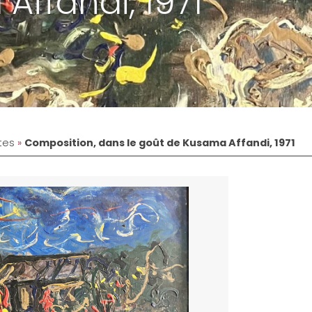
Affandi, 1971
tes
»
Composition, dans le goût de Kusama Affandi, 1971