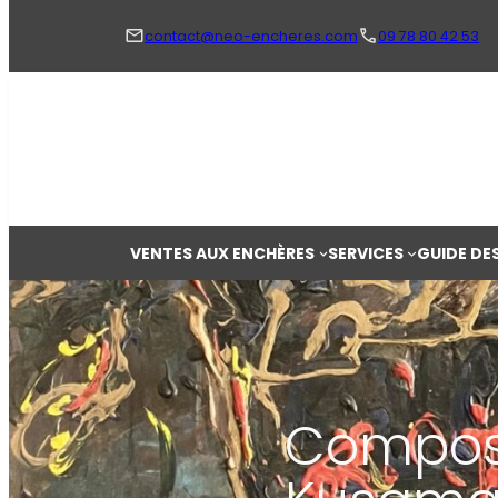
Aller
au
contact@neo-encheres.com
09 78 80 42 53
contenu
VENTES AUX ENCHÈRES
SERVICES
GUIDE DE
Composi