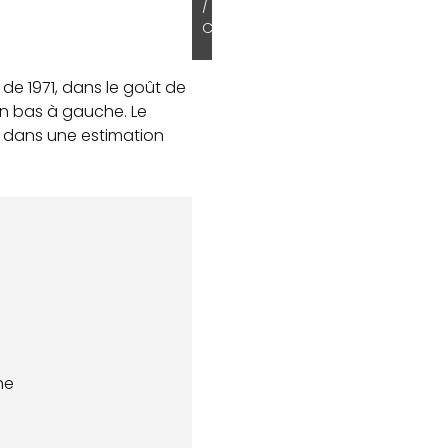
/
C
e 1971, dans le goût de
n bas à gauche. Le
e, dans une estimation
he