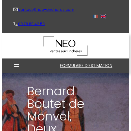
Aller
au
contact@neo-encheres.com
contenu
09 78 80 42 53
FORMULAIRE D’ESTIMATION
Bernard
Boutet de
Monvel,
Deux