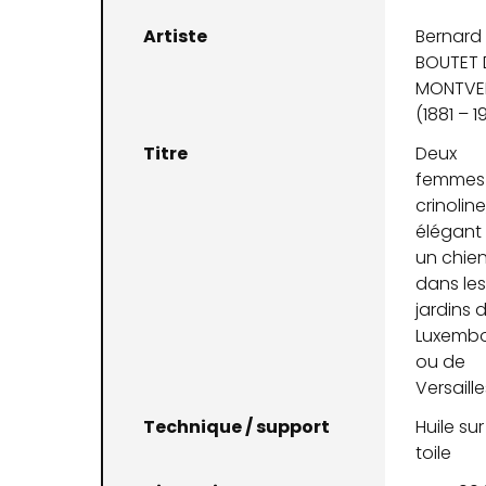
Artiste
Bernard
BOUTET 
MONTVE
(1881 – 1
Titre
Deux
femmes
crinoline
élégant 
un chie
dans le
jardins 
Luxemb
ou de
Versaille
Technique / support
Huile sur
toile