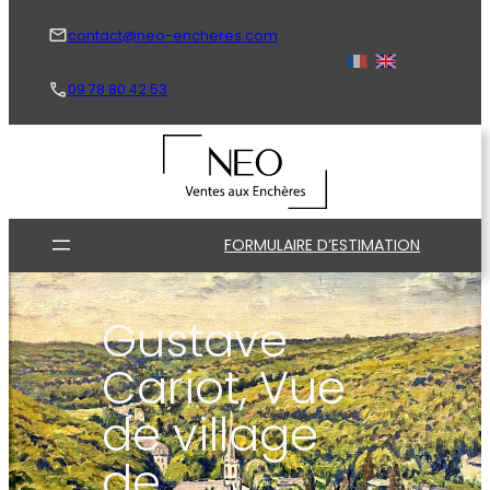
Aller
au
contact@neo-encheres.com
contenu
09 78 80 42 53
FORMULAIRE D’ESTIMATION
Gustave
Cariot, Vue
de village
de