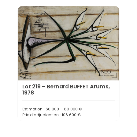
Lot 219 – Bernard BUFFET Arums,
Lot 
1978
Hin
Estimation : 60 000 – 80 000 €
Estima
Prix d’adjudication : 106 600 €
Prix d