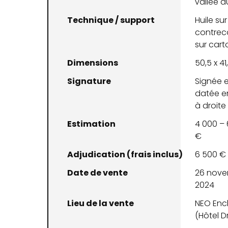
vallée d
Technique / support
Huile sur
contrec
sur cart
Dimensions
50,5 x 4
Signature
Signée e
datée e
à droite
Estimation
4 000 –
€
Adjudication (frais inclus)
6 500 €
Date de vente
26 nov
2024
Lieu de la vente
NEO Enc
(Hôtel D