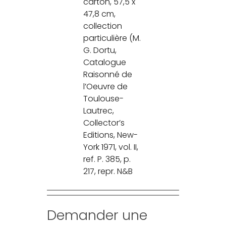
carton, 57,5 x
47,8 cm,
collection
particulière (M.
G. Dortu,
Catalogue
Raisonné de
l’Oeuvre de
Toulouse-
Lautrec,
Collector’s
Editions, New-
York 1971, vol. II,
ref. P. 385, p.
217, repr. N&B
Demander une