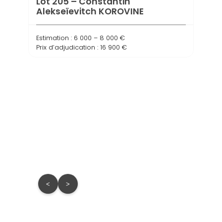
Lot 205 – Constantin
Alekseïevitch KOROVINE
Estimation : 6 000 – 8 000 €
Prix d’adjudication : 16 900 €
Lot 
Estima
Prix d
<
>