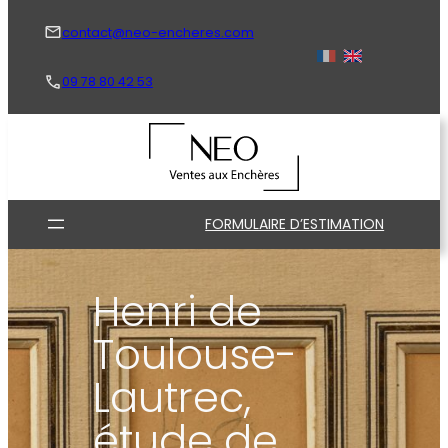
Aller
au
contact@neo-encheres.com
contenu
09 78 80 42 53
FORMULAIRE D’ESTIMATION
Henri de
Toulouse-
Lautrec,
étude de