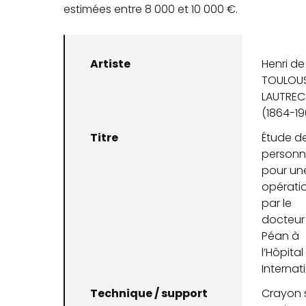
estimées entre 8 000 et 10 000 €.
Artiste
Henri de
TOULOU
LAUTREC
(1864-19
Titre
Étude d
person
pour un
opérati
par le
docteur
Péan à
l’Hôpital
Internat
Technique / support
Crayon 