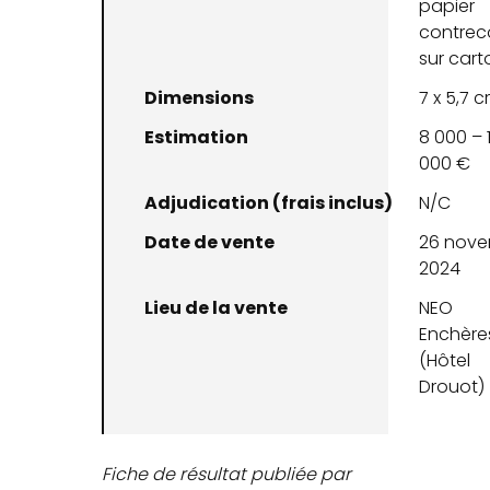
papier
contreco
sur cart
Dimensions
7 x 5,7 
Estimation
8 000 – 
000 €
Adjudication (frais inclus)
N/C
Date de vente
26 nov
2024
Lieu de la vente
NEO
Enchère
(Hôtel
Drouot)
Fiche de résultat publiée par