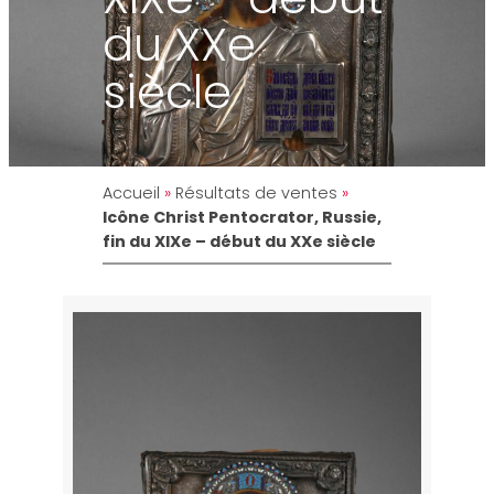
du XXe
siècle
Accueil
»
Résultats de ventes
»
Icône Christ Pentocrator, Russie,
fin du XIXe – début du XXe siècle