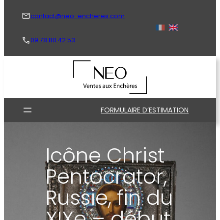
Aller
au
contact@neo-encheres.com
contenu
09 78 80 42 53
FORMULAIRE D’ESTIMATION
Icône Christ
Pentocrator,
Russie, fin du
XIXe – début