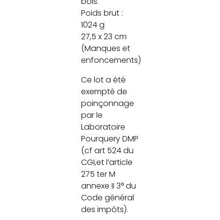
bois.
Poids brut :
1024 g
27,5 x 23 cm
(Manques et
enfoncements)
Ce lot a été
exempté de
poinçonnage
par le
Laboratoire
Pourquery DMP
(cf art 524 du
CGI,et l’article
275 ter M
annexe II 3° du
Code général
des impôts).