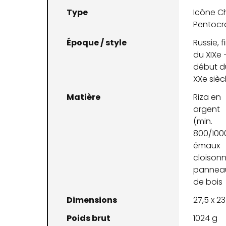
Type
Icône Ch
Pentocr
Époque / style
Russie, f
du XIXe 
début d
XXe sièc
Matière
Riza en
argent
(min.
800/1000
émaux
cloisonn
pannea
de bois
Dimensions
27,5 x 2
Poids brut
1024 g