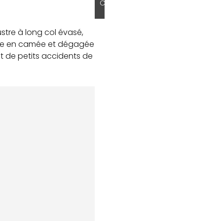
C
stre à long col évasé,
vée en camée et dégagée
it de petits accidents de