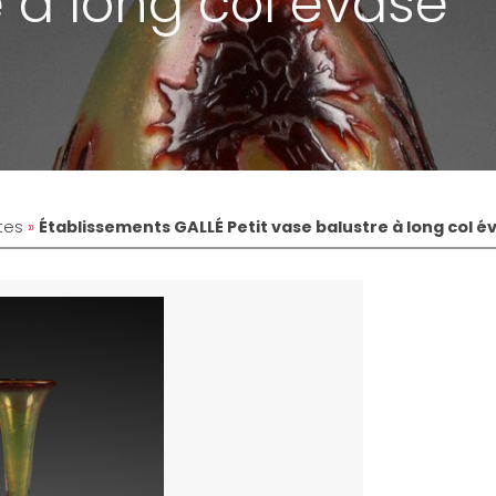
 à long col évasé
tes
»
Établissements GALLÉ Petit vase balustre à long col é