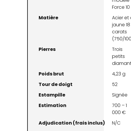
modèle
Force 10
Matière
Acier et 
jaune 18
carats
(750/10
Pierres
Trois
petits
diaman
Poids brut
4,23 g
Tour de doigt
52
Estampille
Signée
Estimation
700 – 1
000 €
Adjudication (frais inclus)
N/C