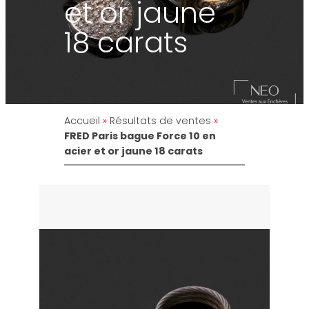
et or jaune
18 carats
Accueil
»
Résultats de ventes
»
FRED Paris bague Force 10 en
acier et or jaune 18 carats