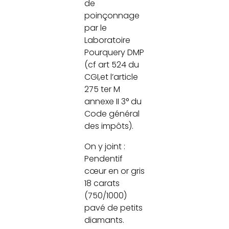
de
poinçonnage
par le
Laboratoire
Pourquery DMP
(cf art 524 du
CGI,et l’article
275 ter M
annexe II 3° du
Code général
des impôts).
On y joint :
Pendentif
cœur en or gris
18 carats
(750/1000)
pavé de petits
diamants.