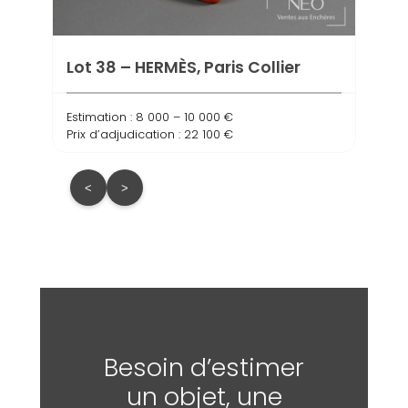
Estima
Prix d
Lot 38 – HERMÈS, Paris Collier
Estimation : 8 000 – 10 000 €
Prix d’adjudication : 22 100 €
<
>
Besoin d’estimer
un objet, une