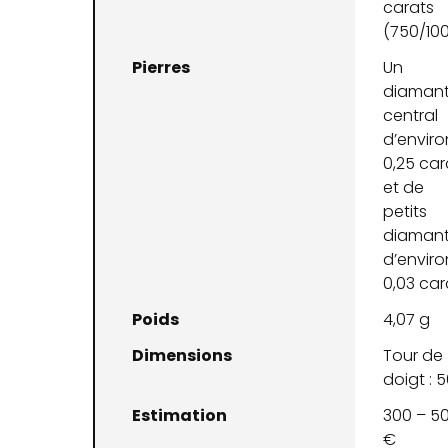
carats
(750/10
Pierres
Un
diaman
central
d’enviro
0,25 car
et de
petits
diaman
d’enviro
0,03 car
Poids
4,07 g
Dimensions
Tour de
doigt : 
Estimation
300 – 5
€