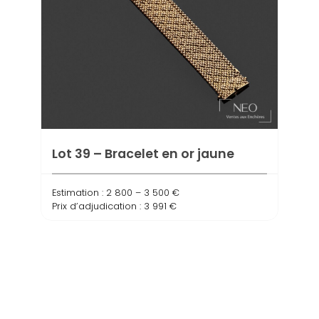
Lot 39 – Bracelet en or jaune
Lot 
Estimation : 2 800 – 3 500 €
OJ
Prix d’adjudication : 3 991 €
Estima
Prix d