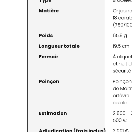
Type
Bracelet
Matière
Or jaun
18 carat
(750/10
Poids
65,9 g
Longueur totale
19,5 cm
Fermoir
À clique
et huit 
sécurité
Poinçon
Poinçon
de Maît
orfèvre
illisible
Estimation
2 800 – 
500 €
Adjudication (frais inclus)
3 991 €